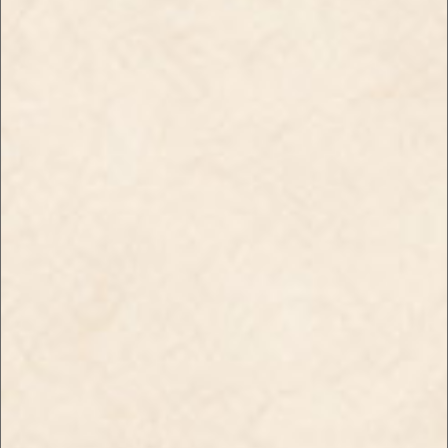
お気に入りに追加
◆【在庫と梱包】確定後に出荷予定メール送信します。
◆【メール確認後に振込】願います。
◆【証明証・入金】確認後に準備します。
◆金曜日確定で【火曜～入出荷予定】
お買い物を続ける
カートへ進む
◆在庫はTSN社たばこ流通に準じます。
※ネコポスはバラしてのお届けとなります。
カートンのまま希望のお客様はメッセージお願いしま
す。
たばこの販売には年齢認証が必須となります。
初回のみ、お客様の住所・氏名・年齢がわかる身分証明証
「免許証」や「マイナンバーカード」のコピーを以下のメー
ルアドレスまで添付してください。
証明書に記載の住所と、商品の送り先住所が、同一でなけれ