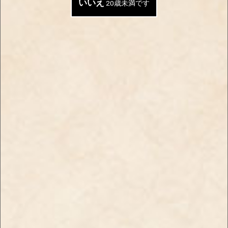
いいえ
20歳未満です
【受注商品】メビウス・ゴールド・メンソー
ル・プルーム Ｘ用
￥5,200
税込
商品コード：
1876
数量
カートに入れる