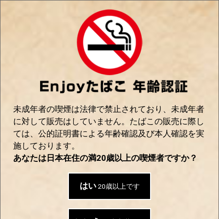
0
Enjoyたばこ｜手巻き＆世界のたばこの通販
SHOP
全て
|
手巻き
|
ブランド一覧
|
ラ～ロ
|
ランバージャック
1件
の商品が見つかりました
未成年者の喫煙は法律で禁止されており、未成年者
に対して販売はしていません。たばこの販売に際し
ては、公的証明書による年齢確認及び本人確認を実
施しております。
あなたは日本在住の満20歳以上の喫煙者ですか？
はい
20歳以上です