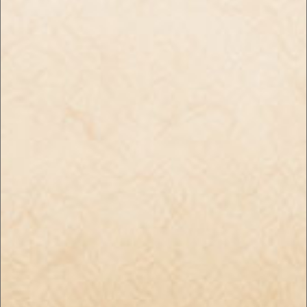
プライバシーポリシー
特定商取引法に基づく表記
お問い合わせ
Enjoyたばこ｜手巻き＆世界のたばこの通販
SHOP
〒078-8237 北海道旭川市豊岡7条5丁目2－3 TEL:0166-76-7181
copyright (c) Enjoyたばこ｜手巻き＆世界のたばこの通販SHOP all rights reserved.