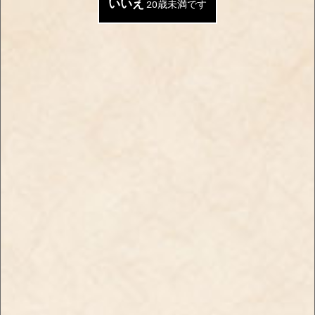
いいえ
20歳未満です
夏場に飲みたくなるような
フレッシュなオレンジピー
清涼感のあるフレーバー
ルの風味を感じる大人のフ
【新商品】ブラックスパイ
レーバー
ダー・シャグ・メロンメン
【新商品】ブラックスパイ
ソール
ダー・シャグ・オレンジピ
￥830
ールメンソール
￥830