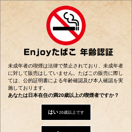
0
Enjoyたばこ｜手巻き＆世界のたばこの通販
SHOP
全て
|
紙巻き 加熱式 無煙
|
加熱式 たばこ
|
グロー glo
お探しの商品は見つかりませんでした
未成年者の喫煙は法律で禁止されており、未成年者
に対して販売はしていません。たばこの販売に際し
ては、公的証明書による年齢確認及び本人確認を実
施しております。
おすすめ商品
あなたは日本在住の満20歳以上の喫煙者ですか？
はい
20歳以上です