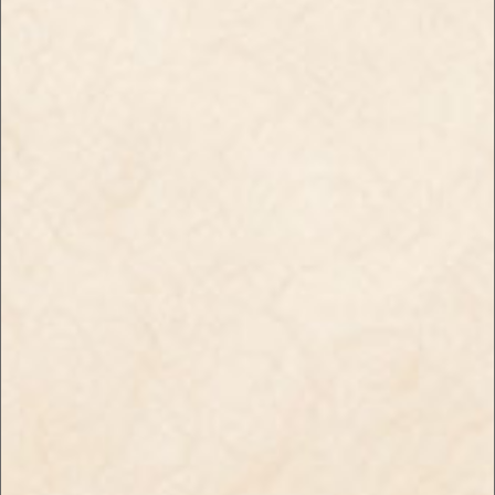
懐かしい味を思い出させる
限定販売商品！！
いちごフレーバー
【限定商品】ピール・パイ
【新商品】ブラックスパイ
ナップル
ダー・シャグ・イチゴキャ
￥550
ンディ
￥830
店舗のご案内
年齢確認について
送料・お支払